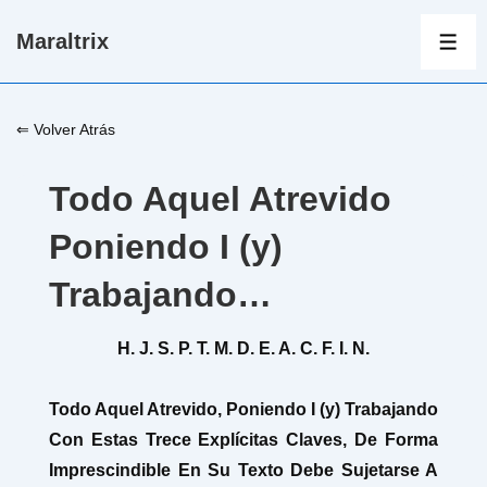
↓
Maraltrix
Saltar
ME
al
contenido
⇐ Volver Atrás
principal
Todo Aquel Atrevido
Poniendo I (y)
Trabajando…
H. J. S. P. T. M. D. E. A. C. F. I. N.
Todo Aquel Atrevido, Poniendo I (y) Trabajando
Con Estas Trece Explícitas Claves, De Forma
Imprescindible En Su Texto Debe Sujetarse A