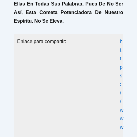
Ellas En Todas Sus Palabras, Pues De No Ser
Así, Esta Cometa Potenciadora De Nuestro
Espíritu, No Se Eleva.
Enlace para compartir:
h
t
t
p
s
:
/
/
w
w
w
.