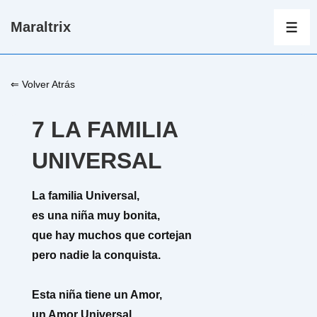
↓
Maraltrix
Saltar
ME
al
contenido
⇐ Volver Atrás
principal
7 LA FAMILIA
UNIVERSAL
La familia Universal,
es una niña muy bonita,
que hay muchos que cortejan
pero nadie la conquista.
Esta niña tiene un Amor,
un Amor Universal.