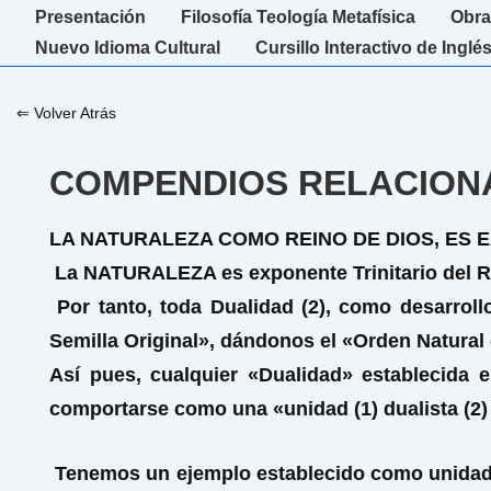
↓
Navegación
Presentación
Filosofía Teología Metafísica
Obra
Saltar
principal
Nuevo Idioma Cultural
Cursillo Interactivo de Inglé
al
contenido
⇐ Volver Atrás
principal
COMPENDIOS RELACIONA
LA NATURALEZA COMO REINO DE DIOS, ES 
La NATURALEZA es exponente Trinitario del 
Por tanto, toda Dualidad (2), como desarroll
Semilla Original», dándonos el «Orden Natural 
Así pues, cualquier «Dualidad» establecida e
comportarse como una «unidad (1) dualista (2) e
Tenemos un ejemplo establecido como unidad du