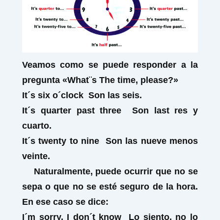
Veamos como se puede responder a la
pregunta
«
What¨s The time, please?»
It´s six
o´clock
Son las seis.
It´s quarter
past
three
Son last res y
cuarto.
It´s twenty
to
nine
Son las nueve menos
veinte.
Naturalmente, puede ocurrir que no se
sepa o que no se esté seguro de la hora.
En ese caso se dice:
I´m sorry,
I don´t know
Lo siento, no lo