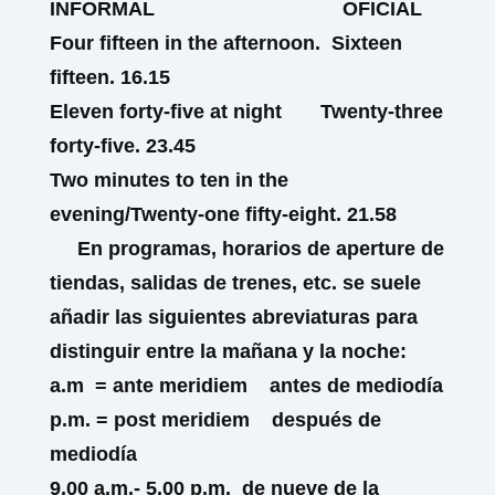
INFORMAL
OFICIAL
Four fifteen
in
the afternoon
. Sixteen
fifteen. 16.15
Eleven forty-five
at
night
Twenty-three
forty-five. 23.45
Two minutes to ten in the
evening/Twenty-one fifty-eight. 21.58
En programas, horarios de aperture de
tiendas, salidas de trenes, etc. se suele
añadir las siguientes abreviaturas para
distinguir entre la mañana y la noche:
a.m =
a
nte
m
eridiem
antes de mediodía
p.m. = post
m
e
ridiem
después de
mediodía
9.00 a.m.- 5.00 p.m.
de nueve de la