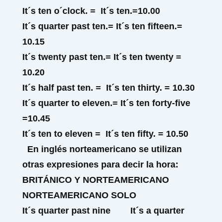
It´s ten
o´clock
.
= It´s ten.=
10.00
It´s
quarter past
ten.
=
It´s ten
fifteen
.
=
10.15
It´s
twenty past
ten.=
It´s ten
twenty
=
10.20
It´s
half past
ten.
=
It´s ten
thirty
.
= 10.30
It´s
quarter
to eleven.
=
It´s ten
forty-five
=10.45
It´s
ten to
eleven
=
It´s ten
fifty.
=
10.50
En inglés norteamericano se utilizan
otras expresiones para decir la hora:
BRITÁNICO Y NORTEAMERICANO
NORTEAMERICANO SOLO
It´s quarter
past
nine
It´s a quarter