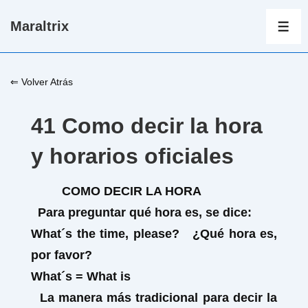
↓
Maraltrix
Saltar
ME
al
contenido
⇐ Volver Atrás
principal
41 Como decir la hora
y horarios oficiales
COMO DECIR LA HORA
Para preguntar qué hora es, se dice:
What´s the time, please? ¿Qué hora es,
por favor?
What
´
s
= What
is
La manera más tradicional para decir la