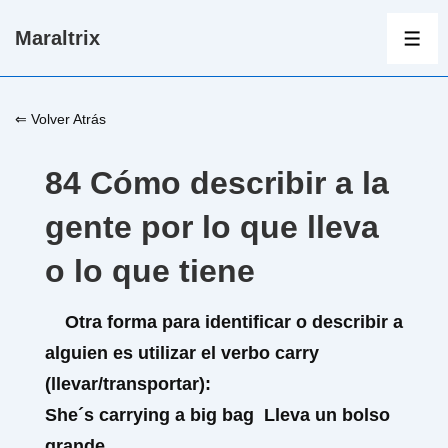
↓
Maraltrix
Saltar
ME
al
contenido
⇐ Volver Atrás
principal
84 Cómo describir a la
gente por lo que lleva
o lo que tiene
Otra forma para identificar o describir a
alguien es utilizar el verbo
carry
(llevar/transportar)
:
She´s
carrying
a big bag
Lleva un bolso
grande.