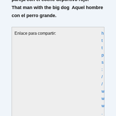
That man
with
the big dog
Aquel hombre
con el perro grande.
Enlace para compartir:
h
t
t
p
s
:
/
/
w
w
w
.