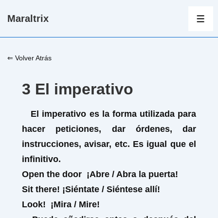
↓
Maraltrix
Saltar
ME
al
contenido
⇐ Volver Atrás
principal
3 El imperativo
El imperativo es la forma utilizada para
hacer peticiones, dar órdenes, dar
instrucciones, avisar, etc. Es igual que el
infinitivo.
Open
the door
¡Abre / Abra la puerta!
Sit
there!
¡Siéntate / Siéntese allí!
Look
!
¡Mira / Mire!