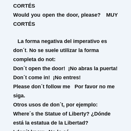
CORTÉS
Would you
open the door, please?
MUY
CORTÉS
La forma negativa del imperativo es
don´t
.
No se suele utilizar la forma
completa
do not
:
Don´t
open the door!
¡No abras la puerta!
Don´t
come in!
¡No entres!
Please
don´t
follow me
Por favor no me
siga.
Otros usos de
don´t
,
por ejemplo:
Where´s the Statue of Liberty?
¿Dónde
está la estatua de la Libertad?