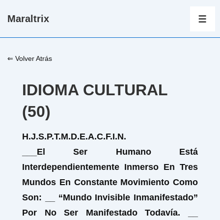
↓
Maraltrix
Saltar
ME
al
contenido
⇐ Volver Atrás
principal
IDIOMA CULTURAL
(50)
H.J.S.P.T.M.D.E.A.C.F.I.N.
___El Ser Humano Está
Interdependientemente Inmerso En Tres
Mundos En Constante Movimiento Como
Son: __ “Mundo Invisible Inmanifestado”
Por No Ser Manifestado Todavía. __