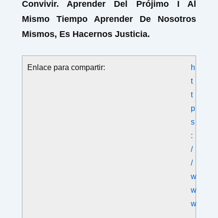
Convivir. Aprender Del Prójimo I Al
Mismo Tiempo Aprender De Nosotros
Mismos, Es Hacernos Justicia.
Enlace para compartir:
h
t
t
p
s
:
/
/
w
w
w
.