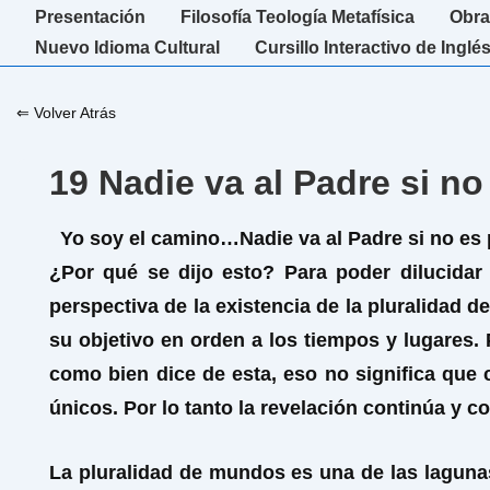
↓
Navegación
Presentación
Filosofía Teología Metafísica
Obra
Saltar
principal
Nuevo Idioma Cultural
Cursillo Interactivo de Inglé
al
contenido
⇐ Volver Atrás
principal
19 Nadie va al Padre si no
Yo soy el camino…Nadie va al Padre si no es 
¿Por qué se dijo esto? Para poder dilucidar
perspectiva de la existencia de la pluralidad 
su objetivo en orden a los tiempos y lugares. 
como bien dice de esta, eso no significa que 
únicos. Por lo tanto la revelación continúa y c
La pluralidad de mundos es una de las laguna