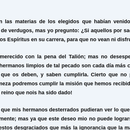
n las materias de los elegidos que habían venido
 de verdugos, mas yo pregunto: ¿Si aquellos por sac
os Espíritus en su carrera, para que no vean ni disf
merecido con la pena del Talión; mas no desesp
s hermanos limpios de tal pecado son cada día más 
que os deben, y saben cumplirla. Cierto que no
meza podremos cumplir la misión que hemos recibid
 reino que nois ha sido dado!
era que mis hermanos desterrados pudieran ver lo q
mente; mas ya que este deseo mio no puede logrars
estos desgraciados que más la ignorancia que la mali