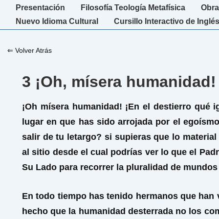
↓
Navegación
Presentación
Filosofía Teología Metafísica
Obra
Saltar
principal
Nuevo Idioma Cultural
Cursillo Interactivo de Inglé
al
contenido
⇐ Volver Atrás
principal
3 ¡Oh, mísera humanidad!
¡Oh mísera humanidad! ¡En el destierro qué ig
lugar en que has sido arrojada por el egoísm
salir de tu letargo? si supieras que lo materia
al sitio desde el cual podrías ver lo que el Pa
Su Lado para recorrer la pluralidad de mundos e
En todo tiempo has tenido hermanos que han ve
hecho que la humanidad desterrada no los com