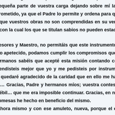
queña parte de vuestra carga dejando sobre mí l
etido, ya que el Padre lo permite y ordena para qu
ue vuestros obras no son comprendidas en su ver
on la cual los que se titulan sabios no pueden estac
fesores y Maestro, no permitáis que este instrument
uto apetecido, podamos cumplir los compromisos qu
ermanos sabéis que acepté esta misión contando c
rendisteis mejor que yo y me pedisteis por instru
y quedaré agradecido de la caridad que en ello me 
 Gracias, Padre y hermanos míos; vuestra contest
débil… que me era imposible continuar. Gracias, en 
omesas he hecho en beneficio del mismo.
ahora mismo y con ese amuleto, nueva, porque el 