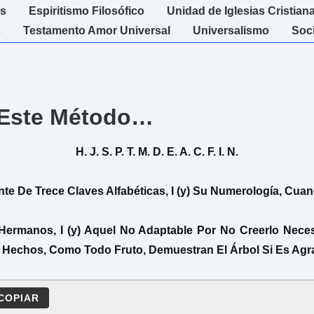
s
Espiritismo Filosófico
Unidad de Iglesias Cristian
s
Testamento Amor Universal
Universalismo
Soc
e Este Método…
H. J. S. P. T. M. D. E. A. C. F. I. N.
te De Trece Claves Alfabéticas, I (y) Su Numerología, Cua
Hermanos, I (y) Aquel No Adaptable Por No Creerlo Neces
Hechos, Como Todo Fruto, Demuestran El Árbol Si Es Agrada
COPIAR