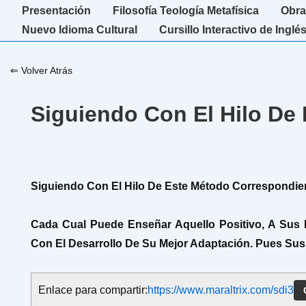
↓
Navegación
Presentación
Filosofía Teología Metafísica
Obra
Saltar
principal
Nuevo Idioma Cultural
Cursillo Interactivo de Inglé
al
contenido
⇐ Volver Atrás
principal
Siguiendo Con El Hilo D
Siguiendo Con El Hilo De Este Método Correspondien
Cada Cual Puede Enseñar Aquello Positivo, A Sus 
Con El Desarrollo De Su Mejor Adaptación. Pues Sus 
Enlace para compartir:
https://www.maraltrix.com/sdi3