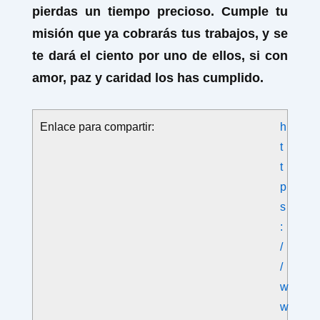
pierdas un tiempo precioso. Cumple tu
misión que ya cobrarás tus trabajos, y se
te dará el ciento por uno de ellos, si con
amor, paz y caridad los has cumplido.
Enlace para compartir:
h
t
t
p
s
:
/
/
w
w