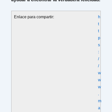
Enlace para compartir:
h
t
t
p
s
:
/
/
w
w
w
.
m
a