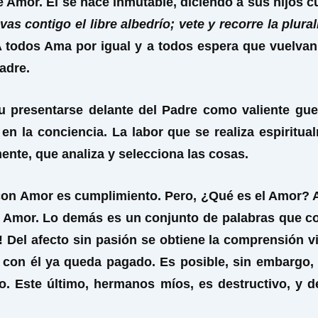
de Amor. El se hace inmutable, diciendo a sus hijos 
s contigo el libre albedrío; vete y recorre la plu
 todos Ama por igual y a todos espera que vuelvan 
adre.
u presentarse delante del Padre como valiente gue
en la conciencia. La labor que se realiza espiritual
nte, que analiza y selecciona las cosas.
 con Amor es cumplimiento. Pero, ¿Qué es el Amor? A
Amor. Lo demás es un conjunto de palabras que con 
Del afecto sin pasión se obtiene la comprensión vital 
on él ya queda pagado. Es posible, sin embargo, q
o. Este último, hermanos míos, es destructivo, y d