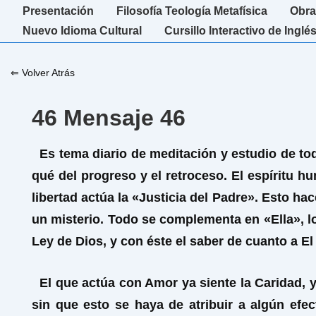
↓
Navegación
Presentación
Filosofía Teología Metafísica
Obra
Saltar
principal
Nuevo Idioma Cultural
Cursillo Interactivo de Inglé
al
contenido
⇐ Volver Atrás
principal
46 Mensaje 46
Es tema diario de meditación y estudio de todo
qué del progreso y el retroceso. El espíritu 
libertad actúa la «Justicia del Padre». Esto h
un misterio. Todo se complementa en «Ella», lo
Ley de Dios, y con éste el saber de cuanto a El
El que actúa con Amor ya siente la Caridad, y 
sin que esto se haya de atribuir a algún efe