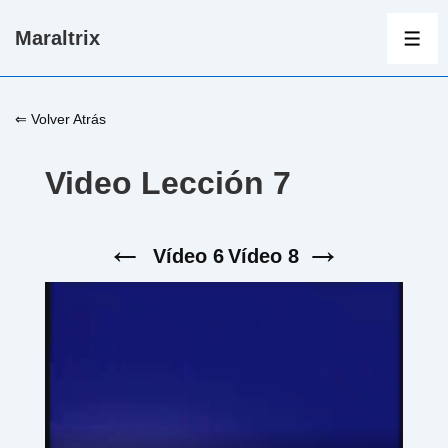
↓
Maraltrix
Saltar
ME
al
contenido
⇐ Volver Atrás
principal
Video Lección 7
←
→
Vídeo 6
Vídeo 8