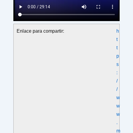
Enlace para compartir:
h
t
t
p
s
:
/
/
w
w
w
.
m