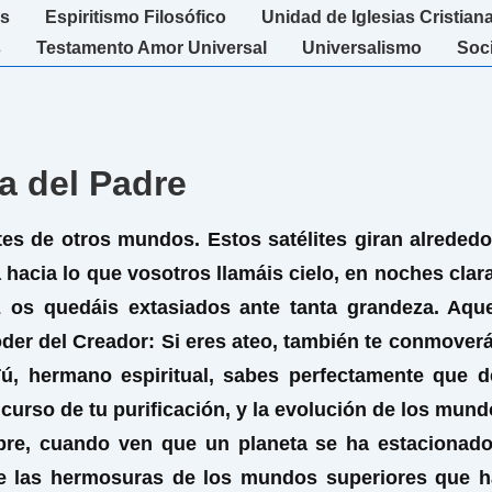
s
Espiritismo Filosófico
Unidad de Iglesias Cristian
s
Testamento Amor Universal
Universalismo
Soc
ra del Padre
lites de otros mundos. Estos satélites giran alrede
sta hacia lo que vosotros llamáis cielo, en noches cl
os quedáis extasiados ante tanta grandeza. Aque
oder del Creador: Si eres ateo, también te conmover
ú, hermano espiritual, sabes perfectamente que d
rso de tu purificación, y la evolución de los mundo
pre, cuando ven que un planeta se ha estacionado,
de las hermosuras de los mundos superiores que h