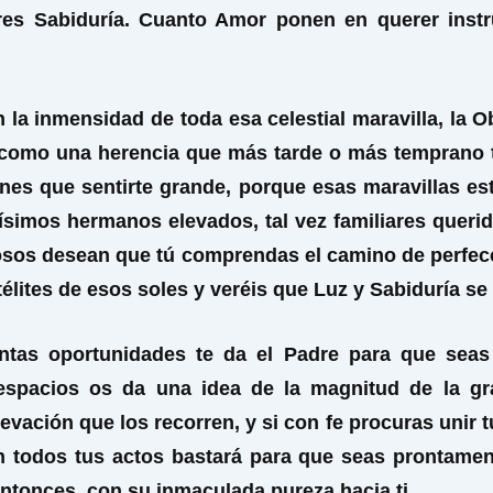
res Sabiduría. Cuanto Amor ponen en querer instr
la inmensidad de toda esa celestial maravilla, la 
como una herencia que más tarde o más temprano t
es que sentirte grande, porque esas maravillas este
imos hermanos elevados, tal vez familiares querido
siosos desean que tú comprendas el camino de perfec
télites de esos soles y veréis que Luz y Sabiduría s
tas oportunidades te da el Padre para que seas 
s espacios os da una idea de la magnitud de la g
ción que los recorren, y si con fe procuras unir tus 
 todos tus actos bastará para que seas prontamente
ntonces, con su inmaculada pureza hacia ti.