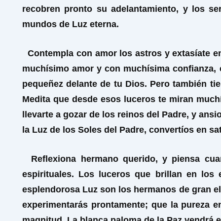
recobren pronto su adelantamiento, y los se
mundos de Luz eterna.
Contempla con amor los astros y extasíate en 
muchísimo amor y con muchísima confianza, 
pequeñez delante de tu Dios. Pero también tien
Medita que desde esos luceros te miran muchís
llevarte a gozar de los reinos del Padre, y an
la Luz de los Soles del Padre, convertíos en sa
Reflexiona hermano querido, y piensa cuan
espirituales. Los luceros que brillan en lo
esplendorosa Luz son los hermanos de gran eleva
experimentarás prontamente; que la pureza en
magnitud. La blanca paloma de la Paz vendrá e