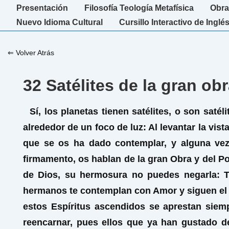
↓
Navegación
Presentación
Filosofía Teología Metafísica
Obra
Saltar
principal
Nuevo Idioma Cultural
Cursillo Interactivo de Inglé
al
contenido
⇐ Volver Atrás
principal
32 Satélites de la gran ob
Sí, los planetas tienen satélites, o son saté
alrededor de un foco de luz: Al levantar la vi
que se os ha dado contemplar, y alguna vez 
firmamento, os hablan de la gran Obra y del P
de Dios, su hermosura no puedes negarla: T
hermanos te contemplan con Amor y siguen el cu
estos Espíritus ascendidos se aprestan siem
reencarnar, pues ellos que ya han gustado 