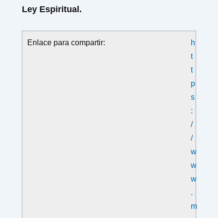
Ley Espiritual.
Enlace para compartir:
h
t
t
p
s
:
/
/
w
w
w
.
m