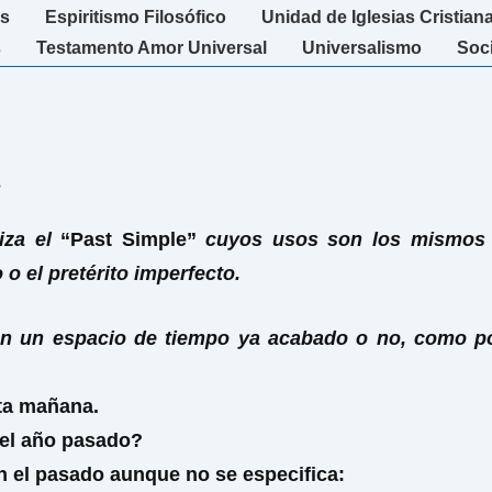
s
Espiritismo Filosófico
Unidad de Iglesias Cristian
s
Testamento Amor Universal
Universalismo
Soc
»
iza el
“Past Simple”
cuyos usos son los mismos q
 o el pretérito imperfecto.
n un espacio de tiempo ya acabado o no, como por
sta mañana.
í el año pasado?
n el pasado aunque no se especifica
: