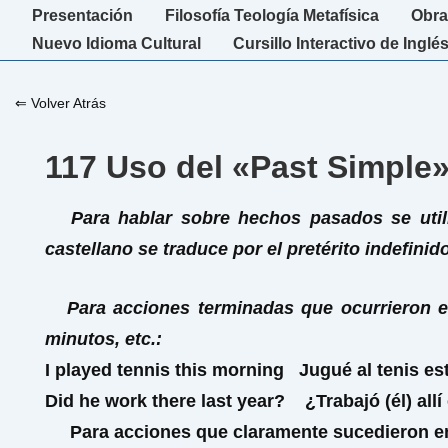
↓
Navegación
Presentación
Filosofía Teología Metafísica
Obra
Saltar
principal
Nuevo Idioma Cultural
Cursillo Interactivo de Inglé
al
contenido
⇐ Volver Atrás
principal
117 Uso del «Past Simple
Para hablar sobre hechos pasados se util
castellano se traduce por el pretérito indefinido
Para acciones terminadas que ocurrieron e
minutos, etc.:
I
played
tennis
this morning
Jugué al tenis e
Did
he
work
there
last year
?
¿Trabajó (él) all
Para acciones que claramente sucedieron e