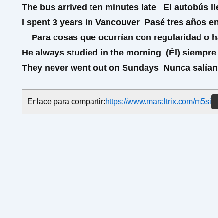
The bus
arrived
ten minutes late
El autobús ll
I
spent
3 years in Vancouver
Pasé tres años e
Para cosas que ocurrían con regularidad o h
He always
studied
in the morning
(Él) siempre
They never
went
out on Sundays
Nunca salían
Enlace para compartir:
https://www.maraltrix.com/m5si