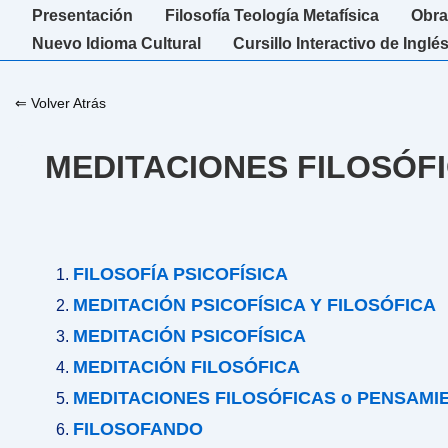
↓
Navegación
Presentación
Filosofía Teología Metafísica
Obra
Saltar
principal
Nuevo Idioma Cultural
Cursillo Interactivo de Inglé
al
contenido
⇐ Volver Atrás
principal
MEDITACIONES FILOSÓF
FILOSOFÍA PSICOFÍSICA
MEDITACIÓN PSICOFÍSICA Y FILOSÓFICA
MEDITACIÓN PSICOFÍSICA
MEDITACIÓN FILOSÓFICA
MEDITACIONES FILOSÓFICAS o PENSAMI
FILOSOFANDO